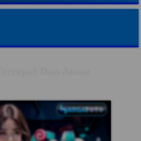
RCEPAT
SITUS GAME ONLINE
HARGATOTO FITUR
Tercepat Dan Aman