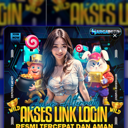
N
ALTERNATIF HARGATOTO
HARGATOTO AKSES TE