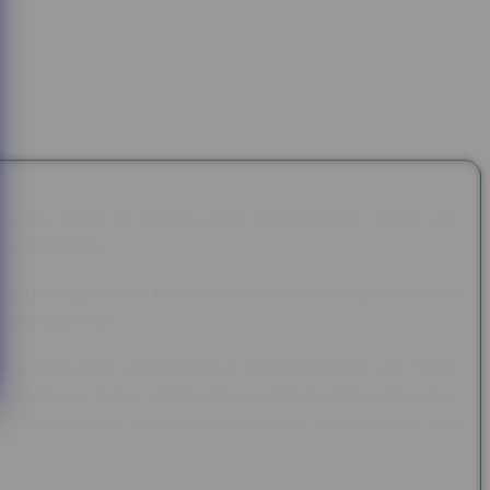
etap bisa masuk ke halaman utama dengan mudah, praktis, dan
jadi terganggu.
ga pengguna tidak perlu mencari tautan lain yang belum tentu
aman yang benar.
pat, lebih aman, dan tetap lancar digunakan kapan saja. Setiap
memahami alur masuk, hingga menuju halaman utama tanpa harus
a tetap terhubung meskipun akses utama sedang lambat atau