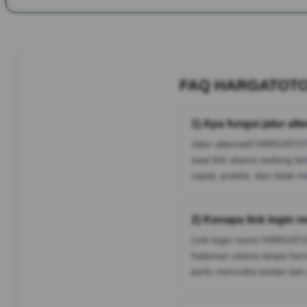
FAQ HARGATOT
1) Apa fungsi jalur a
Jalur alternatif HARGATO
saat link utama sedang lam
cepat, praktis, dan tidak
2) Kenapa link login
Link login resmi HARGAT
halaman utama tanpa harus
perlu mencoba tautan lain