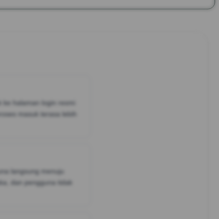
 ke halaman login resmi
proses masuk terasa lebih
una langsung menuju
uka, dan pengguna tidak