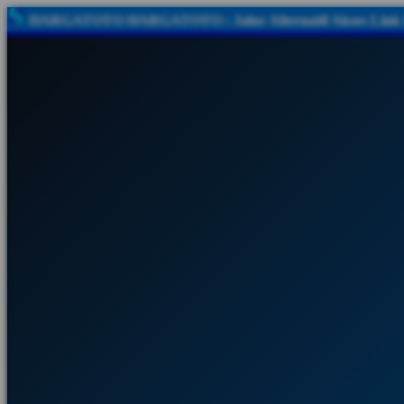
HARGATOTO
HARGATOTO : Jalur Alternatif Akses Link