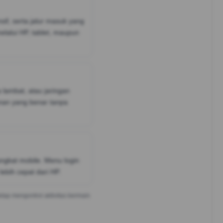
f, serta jalur masuk yang
lalui HP, tablet, maupun
 lambat, atau jaringan
aman yang benar tanpa
ngkat mobile. Menu login
ebih cepat dari HP.
ap mengontrol aktivitas bermain