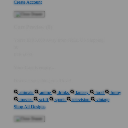
Create Account
Cart Preview (0)
You're
IDR5,000
Away from
FREE US Shipping!
$0
IDR5,000
Your Cart is empty...
Discover something you'll love!
animals
anime
drinks
fantasy
food
funny
movies
sci-fi
sports
television
vintage
Shop All Designs