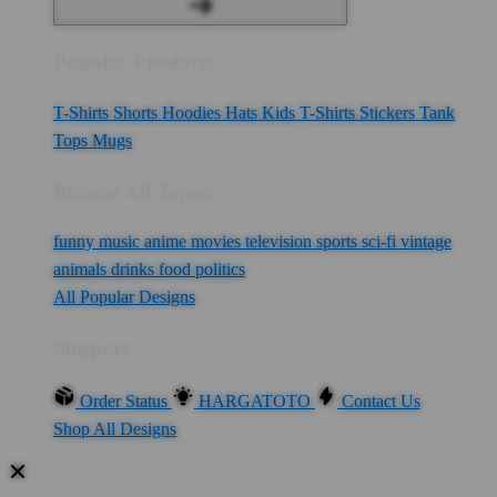
Popular Products
T-Shirts
Shorts
Hoodies
Hats
Kids T-Shirts
Stickers
Tank
Tops
Mugs
Browse All Topics
funny
music
anime
movies
television
sports
sci-fi
vintage
animals
drinks
food
politics
All Popular Designs
Support
Order Status
HARGATOTO
Contact Us
Shop All Designs