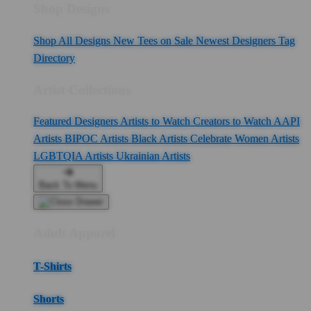
Shop Designs
Shop All Designs
New Tees on Sale
Newest Designers
Tag
Directory
Artist Collections
Featured Designers
Artists to Watch
Creators to Watch
AAPI
Artists
BIPOC Artists
Black Artists
Celebrate Women Artists
LGBTQIA Artists
Ukrainian Artists
Back To Menu
Adult Apparel
T-Shirts
Shorts