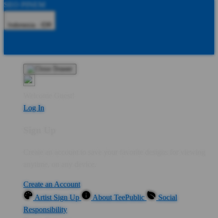
SEO PINEM
Indonesia - IDR
Product Safety
Intellectual Property Policy
CA: Do Not Sell My
Personal Information
Privacy Policy
Terms
Welcome Guest!
Log In
Sign Up
Create an account to save your favorite designs for viewing
anytime, on any device.
Create an Account
Artist Sign Up
About TeePublic
Social
Responsibility