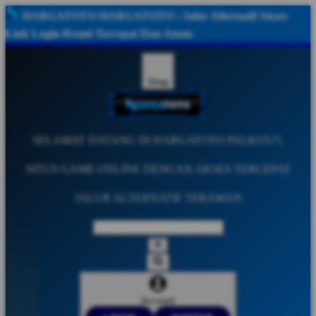
HARGATOTO
HARGATOTO : Jalur Alternatif Akses
Link Login Resmi Tercepat Dan Aman
Shop
SELAMAT DATANG DI HARGATOTO PALKUU!!.
SITUS GAME ONLINE DENGAN AKSES TERCEPAT
JALUR ALTERNATIF TERAMAN
Account