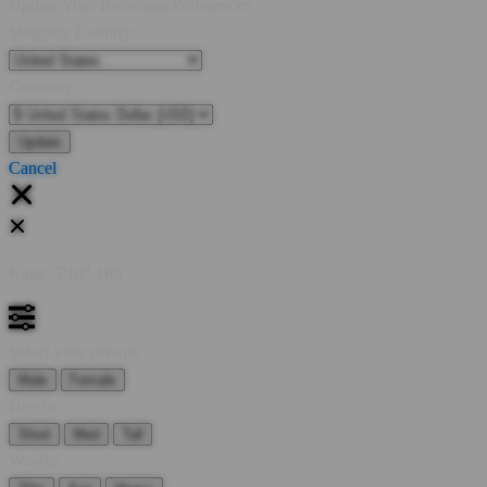
Update Your Browsing Preferences
Shipping Country:
Currency:
Cancel
Katie:
5'10"
160
Select your person:
Male
Female
Height
Short
Med
Tall
Weight