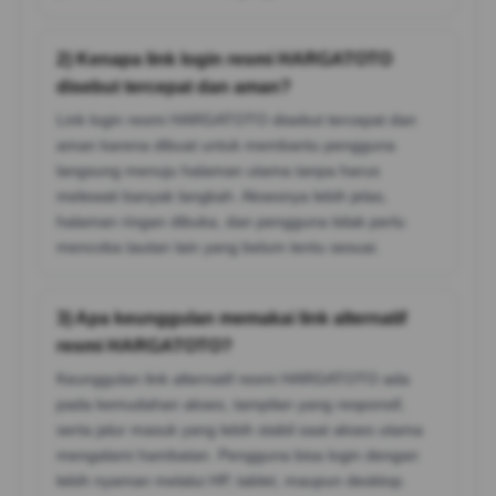
2) Kenapa link login resmi HARGATOTO
disebut tercepat dan aman?
Link login resmi HARGATOTO disebut tercepat dan
aman karena dibuat untuk membantu pengguna
langsung menuju halaman utama tanpa harus
melewati banyak langkah. Aksesnya lebih jelas,
halaman ringan dibuka, dan pengguna tidak perlu
mencoba tautan lain yang belum tentu sesuai.
3) Apa keunggulan memakai link alternatif
resmi HARGATOTO?
Keunggulan link alternatif resmi HARGATOTO ada
pada kemudahan akses, tampilan yang responsif,
serta jalur masuk yang lebih stabil saat akses utama
mengalami hambatan. Pengguna bisa login dengan
lebih nyaman melalui HP, tablet, maupun desktop.