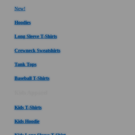
New!
Hoodies
Long Sleeve T-Shirts
Crewneck Sweatshirts
Tank Tops
Baseball T-Shirts
Kids Apparel
Kids T-Shirts
Kids Hoodie