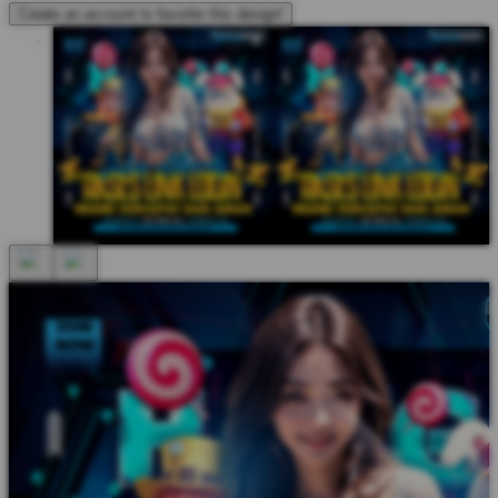
Create an account to favorite this design!