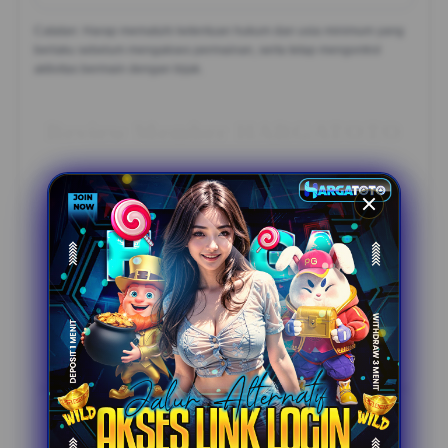
Catatan: Harap mematuhi ketentuan hukum dan usia minimum yang
berlaku sebelum mengakses permainan, serta tetap mengontrol
aktivitas bermain dengan bijak.
Review Member HARGATOTO
Ardi, Medan
?????
Saya cukup terbantu dengan jalur alternatif
HARGATOTO karena akses login tetap bisa dibuka
saat link utama sedang lambat. Halamannya ringan,
menu login mudah ditemukan, dan proses masuk
terasa lebih cepat tanpa harus mencari tautan lain.
05 Feb 2026
Verified Member
Fikri, Depok
?????
Menurut saya HARGATOTO punya link login resmi